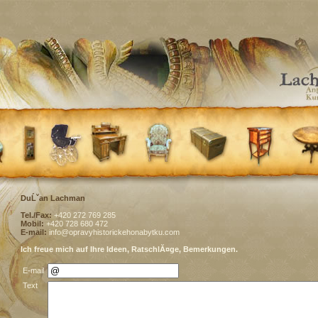
DuĹˇan Lachman
Tel./Fax:
+420 272 769 285
Mobil:
+420 728 680 472
E-mail:
info@opravyhistorickehonabytku.com
Ich freue mich auf Ihre Ideen, RatschlĂ¤ge, Bemerkungen.
E-mail
Text